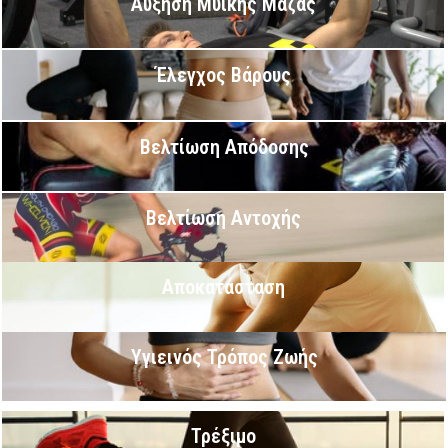
Αύξηση Μυϊκής Μάζας
Έλεγχος Βάρους
Βελτίωση Απόδοσης
Βελτίωση Αντοχής
Αποκατάσταση
Υγιεινός Τρόπος Ζωής
Τρέξιμο