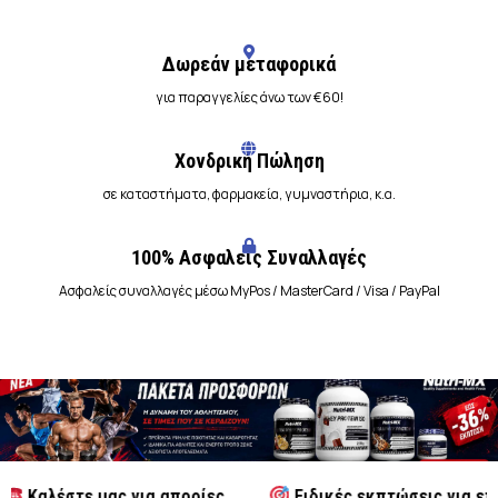
Δωρεάν μεταφορικά
για παραγγελίες άνω των
€60!
Χονδρική Πώληση
σε καταστήματα, φαρμακεία, γυμναστήρια, κ.α.
100% Ασφαλείς Συναλλαγές
Ασφαλείς συναλλαγές μέσω MyPos / MasterCard / Visa / PayPal
τε μας για απορίες
Ειδικές εκπτώσεις για επαγγελματ