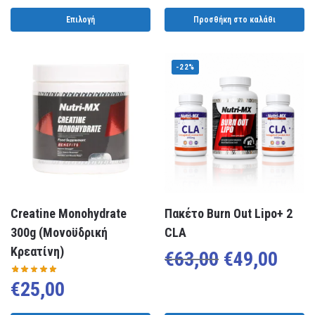
Επιλογή
Προσθήκη στο καλάθι
-22%
Creatine Monohydrate
Πακέτο Burn Out Lipo+ 2
300g (Μονοϋδρική
CLA
Κρεατίνη)
€
63,00
€
49,00
€
25,00