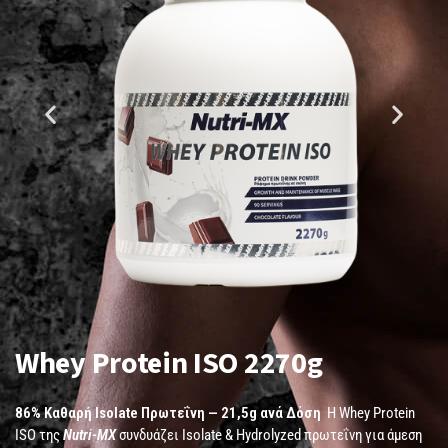
Whey Protein ISO 2270g
86% Καθαρή Isolate Πρωτεΐνη — 21,5g ανά Δόση
Η Whey Protein
ISO της
Nutri-MX
συνδυάζει Isolate & Hydrolyzed πρωτεΐνη για άμεση