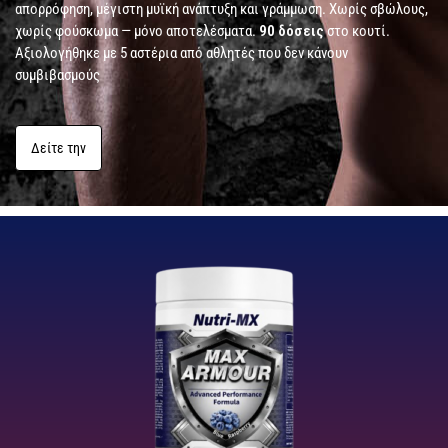
απορρόφηση, μέγιστη μυϊκή ανάπτυξη και γράμμωση. Χωρίς σβώλους,
χωρίς φούσκωμα — μόνο αποτελέσματα.
90 δόσεις
στο κουτί.
Αξιολογήθηκε με 5 αστέρια από αθλητές που δεν κάνουν
συμβιβασμούς
Δείτε την