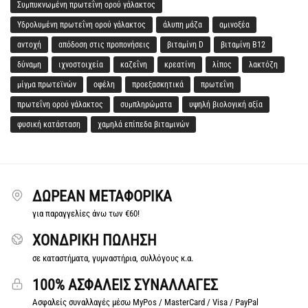
Συμπυκνωμένη πρωτεΐνη ορού γάλακτος
Υδρολυμένη πρωτεΐνη ορού γάλακτος
άλυπη μάζα
αμινοξέα
αντοχή
απόδοση στις προπονήσεις
βιταμίνη D
βιταμίνη Β12
δύναμη
ιχνοστοιχεία
καζεΐνη
κρεατίνη
λίπος
λακτόζη
μίγμα πρωτεϊνών
οφέλη
προεξασκητικά
πρωτεΐνη
πρωτεΐνη ορού γάλακτος
συμπληρώματα
υψηλή βιολογική αξία
φυσική κατάσταση
χαμηλά επίπεδα βιταμινών
ΔΩΡΕΆΝ ΜΕΤΑΦΟΡΙΚΆ
για παραγγελίες άνω των €60!
ΧΟΝΔΡΙΚΗ ΠΩΛΗΣΗ
σε καταστήματα, γυμναστήρια, συλλόγους κ.α.
100% ΑΣΦΑΛΕΙΣ ΣΥΝΑΛΛΑΓΕΣ
Ασφαλείς συναλλαγές μέσω MyPos / MasterCard / Visa / PayPal