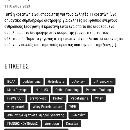
31 ΙΟΥΛΊΟΥ 2023
Γιατί η κρεατίνη είναι απαραίτητη για τους αθλητές; Η κρεατίνη: Ένα
σημαντικό συμπλήρωμα διατροφής για αθλητές και φυσικά ενεργούς
ανθρώπους Εισαγωγή Η κρεατίνη είναι ένα από τα πιο διαδεδομένα
συμπληρώματα διατροφής στον κόσμο της γυμναστικής και του
αθλητισμού. Παρά το γεγονός ότι η κρεατίνη έχει εξεταστεί εκτενώς και
υπάρχουν πολλές επιστημονικές έρευνες που την υποστηρίζουν, […]
ΕΤΙΚΈΤΕΣ
BCAA
bodybuilding
Hydrolysate
L-Αργινίνη
L-Κιτρουλίνη
Mens Physique
Nutri-MX
Online Coaching
Personal Training
PreWarOut
preworkout
Protein
Vegetarians
Whey
whey protein
Whey Protein Isolate
WPH
Απομονωμένη πρωτεΐνη ορού γάλακτος
Β-αλανίνη
ΓΙΑΝΝΗΣ ΚΟΥΤΕΛΛΑΣ
Διατροφή
Καφεΐνη