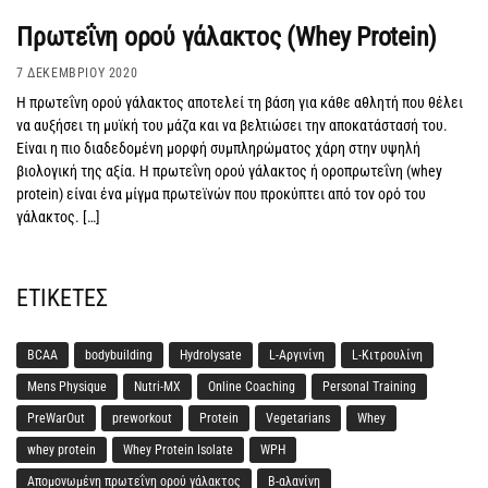
Πρωτεΐνη ορού γάλακτος (Whey Protein)
7 ΔΕΚΕΜΒΡΊΟΥ 2020
Η πρωτεΐνη ορού γάλακτος αποτελεί τη βάση για κάθε αθλητή που θέλει
να αυξήσει τη μυϊκή του μάζα και να βελτιώσει την αποκατάστασή του.
Είναι η πιο διαδεδομένη μορφή συμπληρώματος χάρη στην υψηλή
βιολογική της αξία. Η πρωτεΐνη ορού γάλακτος ή οροπρωτεΐνη (whey
protein) είναι ένα μίγμα πρωτεϊνών που προκύπτει από τον ορό του
γάλακτος. […]
ΕΤΙΚΈΤΕΣ
BCAA
bodybuilding
Hydrolysate
L-Αργινίνη
L-Κιτρουλίνη
Mens Physique
Nutri-MX
Online Coaching
Personal Training
PreWarOut
preworkout
Protein
Vegetarians
Whey
whey protein
Whey Protein Isolate
WPH
Απομονωμένη πρωτεΐνη ορού γάλακτος
Β-αλανίνη