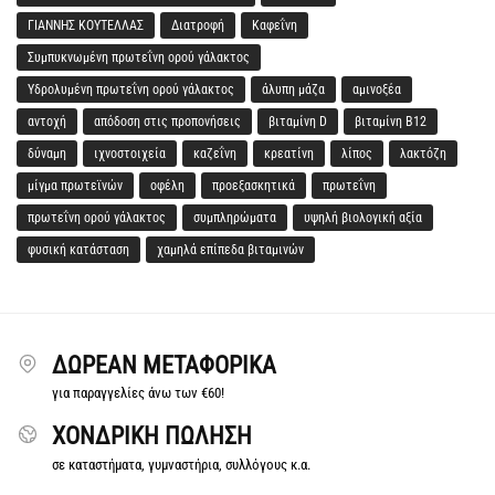
ΓΙΑΝΝΗΣ ΚΟΥΤΕΛΛΑΣ
Διατροφή
Καφεΐνη
Συμπυκνωμένη πρωτεΐνη ορού γάλακτος
Υδρολυμένη πρωτεΐνη ορού γάλακτος
άλυπη μάζα
αμινοξέα
αντοχή
απόδοση στις προπονήσεις
βιταμίνη D
βιταμίνη Β12
δύναμη
ιχνοστοιχεία
καζεΐνη
κρεατίνη
λίπος
λακτόζη
μίγμα πρωτεϊνών
οφέλη
προεξασκητικά
πρωτεΐνη
πρωτεΐνη ορού γάλακτος
συμπληρώματα
υψηλή βιολογική αξία
φυσική κατάσταση
χαμηλά επίπεδα βιταμινών
ΔΩΡΕΆΝ ΜΕΤΑΦΟΡΙΚΆ
για παραγγελίες άνω των €60!
ΧΟΝΔΡΙΚΗ ΠΩΛΗΣΗ
σε καταστήματα, γυμναστήρια, συλλόγους κ.α.