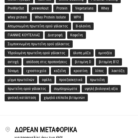
PreWarOut
preworkout
Protein
Vegetarians
Whey
whey protein
Whey Protein Isolate
WPH
Απομονωμένη πρωτεΐνη ορού γάλακτος
Β-αλανίνη
ΓΙΑΝΝΗΣ ΚΟΥΤΕΛΛΑΣ
Διατροφή
Καφεΐνη
Συμπυκνωμένη πρωτεΐνη ορού γάλακτος
Υδρολυμένη πρωτεΐνη ορού γάλακτος
άλυπη μάζα
αμινοξέα
αντοχή
απόδοση στις προπονήσεις
βιταμίνη D
βιταμίνη Β12
δύναμη
ιχνοστοιχεία
καζεΐνη
κρεατίνη
λίπος
λακτόζη
μίγμα πρωτεϊνών
οφέλη
προεξασκητικά
πρωτεΐνη
πρωτεΐνη ορού γάλακτος
συμπληρώματα
υψηλή βιολογική αξία
φυσική κατάσταση
χαμηλά επίπεδα βιταμινών
ΔΩΡΕΆΝ ΜΕΤΑΦΟΡΙΚΆ
για παραγγελίες άνω των €60!