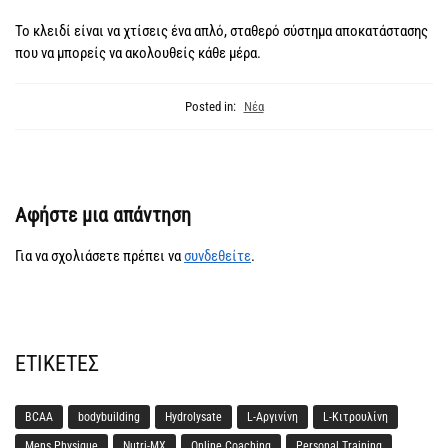
Το κλειδί είναι να χτίσεις ένα απλό, σταθερό σύστημα αποκατάστασης
που να μπορείς να ακολουθείς κάθε μέρα.
Posted in:
Νέα
Αφήστε μια απάντηση
Για να σχολιάσετε πρέπει να
συνδεθείτε
.
ΕΤΙΚΈΤΕΣ
BCAA
bodybuilding
Hydrolysate
L-Αργινίνη
L-Κιτρουλίνη
Mens Physique
Nutri-MX
Online Coaching
Personal Training