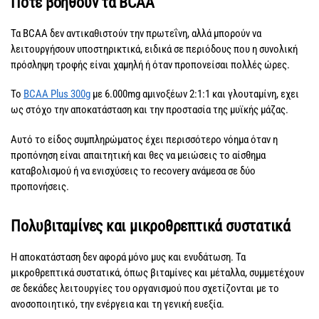
Πότε βοηθούν τα BCAA
Τα BCAA δεν αντικαθιστούν την πρωτεΐνη, αλλά μπορούν να
λειτουργήσουν υποστηρικτικά, ειδικά σε περιόδους που η συνολική
πρόσληψη τροφής είναι χαμηλή ή όταν προπονείσαι πολλές ώρες.
Το
BCAA Plus 300g
με 6.000mg αμινοξέων 2:1:1 και γλουταμίνη, εχει
ως στόχο την αποκατάσταση και την προστασία της μυϊκής μάζας.
Αυτό το είδος συμπληρώματος έχει περισσότερο νόημα όταν η
προπόνηση είναι απαιτητική και θες να μειώσεις το αίσθημα
καταβολισμού ή να ενισχύσεις το recovery ανάμεσα σε δύο
προπονήσεις.
Πολυβιταμίνες και μικροθρεπτικά συστατικά
Η αποκατάσταση δεν αφορά μόνο μυς και ενυδάτωση. Τα
μικροθρεπτικά συστατικά, όπως βιταμίνες και μέταλλα, συμμετέχουν
σε δεκάδες λειτουργίες του οργανισμού που σχετίζονται με το
ανοσοποιητικό, την ενέργεια και τη γενική ευεξία.