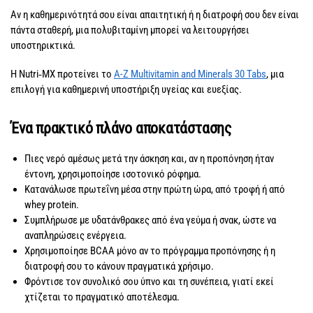
Αν η καθημερινότητά σου είναι απαιτητική ή η διατροφή σου δεν είναι
πάντα σταθερή, μια πολυβιταμίνη μπορεί να λειτουργήσει
υποστηρικτικά.
Η Nutri‑MX προτείνει το
A-Z Multivitamin and Minerals 30 Tabs
, μια
επιλογή για καθημερινή υποστήριξη υγείας και ευεξίας.
Ένα πρακτικό πλάνο αποκατάστασης
Πιες νερό αμέσως μετά την άσκηση και, αν η προπόνηση ήταν
έντονη, χρησιμοποίησε ισοτονικό ρόφημα.
Κατανάλωσε πρωτεΐνη μέσα στην πρώτη ώρα, από τροφή ή από
whey protein.
Συμπλήρωσε με υδατάνθρακες από ένα γεύμα ή σνακ, ώστε να
αναπληρώσεις ενέργεια.
Χρησιμοποίησε BCAA μόνο αν το πρόγραμμα προπόνησης ή η
διατροφή σου το κάνουν πραγματικά χρήσιμο.
Φρόντισε τον συνολικό σου ύπνο και τη συνέπεια, γιατί εκεί
χτίζεται το πραγματικό αποτέλεσμα.