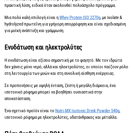
πρακτική λύση, ειδικά όταν ακολουθεί πολυάσχολο πρόγραμμα.
Μια πολύ καλή επιλογή είναι η
Whey Protein ISO 2270g
, με isolate &
hydrolyzed πρωτεΐνη για γρήγορη απορρόφηση και είναι σχεδιασμένη
για μυϊκή ανάπτυξη και γράμμωση.
Ενυδάτωση και ηλεκτρολύτες
Η ενυδάτωση είναι εξίσου σημαντική με το φαγητό. Με τον ιδρώτα
δεν χάνεις μόνο νερό, αλλά και ηλεκτρολύτες, οι οποίοι παίζουν ρόλο
στη λειτουργία των μυών και στη συνολική αίσθηση ενέργειας.
Σε προπονήσεις με υψηλή ένταση, ζέστη ή μεγάλη διάρκεια, ένα
ισοτονικό ρόφημα μπορεί να βοηθήσει ουσιαστικά στην
αποκατάσταση.
Ένα σχετικό προϊόν είναι το
Nutri‑MX Isotonic Drink Powder 540g
,
ισοτονικό ρόφημα με ηλεκτρολύτες, υδατάνθρακες και μέταλλα.