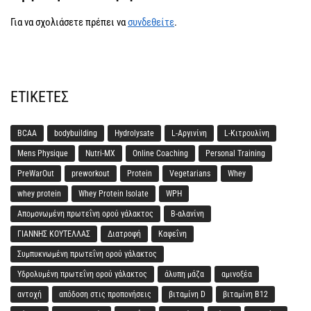
Για να σχολιάσετε πρέπει να
συνδεθείτε
.
ΕΤΙΚΈΤΕΣ
BCAA
bodybuilding
Hydrolysate
L-Αργινίνη
L-Κιτρουλίνη
Mens Physique
Nutri-MX
Online Coaching
Personal Training
PreWarOut
preworkout
Protein
Vegetarians
Whey
whey protein
Whey Protein Isolate
WPH
Απομονωμένη πρωτεΐνη ορού γάλακτος
Β-αλανίνη
ΓΙΑΝΝΗΣ ΚΟΥΤΕΛΛΑΣ
Διατροφή
Καφεΐνη
Συμπυκνωμένη πρωτεΐνη ορού γάλακτος
Υδρολυμένη πρωτεΐνη ορού γάλακτος
άλυπη μάζα
αμινοξέα
αντοχή
απόδοση στις προπονήσεις
βιταμίνη D
βιταμίνη Β12