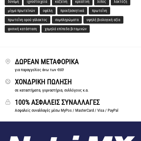
δύναμη
ιχνοστοιχεία
καζεΐνη
κρεατίνη
λίπος
λακτόζη
μίγμα πρωτεϊνών
οφέλη
προεξασκητικά
πρωτεΐνη
πρωτεΐνη ορού γάλακτος
συμπληρώματα
υψηλή βιολογική αξία
φυσική κατάσταση
χαμηλά επίπεδα βιταμινών
ΔΩΡΕΆΝ ΜΕΤΑΦΟΡΙΚΆ
για παραγγελίες άνω των €60!
ΧΟΝΔΡΙΚΗ ΠΩΛΗΣΗ
σε καταστήματα, γυμναστήρια, συλλόγους κ.α.
100% ΑΣΦΑΛΕΙΣ ΣΥΝΑΛΛΑΓΕΣ
Ασφαλείς συναλλαγές μέσω MyPos / MasterCard / Visa / PayPal