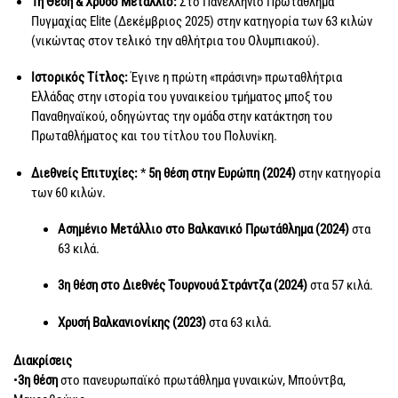
1η Θέση & Χρυσό Μετάλλιο:
Στο Πανελλήνιο Πρωτάθλημα
Πυγμαχίας Elite (Δεκέμβριος 2025) στην κατηγορία των 63 κιλών
(νικώντας στον τελικό την αθλήτρια του Ολυμπιακού).
Ιστορικός Τίτλος:
Έγινε η πρώτη «πράσινη» πρωταθλήτρια
Ελλάδας στην ιστορία του γυναικείου τμήματος μποξ του
Παναθηναϊκού, οδηγώντας την ομάδα στην κατάκτηση του
Πρωταθλήματος και του τίτλου του Πολυνίκη.
Διεθνείς Επιτυχίες:
*
5η θέση στην Ευρώπη (2024)
στην κατηγορία
των 60 κιλών.
Ασημένιο Μετάλλιο στο Βαλκανικό Πρωτάθλημα (2024)
στα
63 κιλά.
3η θέση στο Διεθνές Τουρνουά Στράντζα (2024)
στα 57 κιλά.
Χρυσή Βαλκανιονίκης (2023)
στα 63 κιλά.
Διακρίσεις
•
3η θέση
στο πανευρωπαϊκό πρωτάθλημα γυναικών, Μπούντβα,