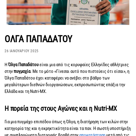
ΟΛΓΑ ΠΑΠΑΔΑΤΟΥ
26 ΙΑΝΟΥΑΡΊΟΥ 2025
Η
Όλγα Παπαδάτου
είναι μια από τις κορυφαίες Ελληνίδες αθλήτριες
στην
πυγμαχία
. Με το μότο «Γίνεσαι αυτό που πιστεύεις ότι είσαι», η
Όλγα Παπαδάτου έχει καταφέρει να ανέβει στο βάθρο των
μεγαλύτερων διεθνών διοργανώσεων, εκπροσωπώντας επάξια την
Ελλάδα και τη Nutri-MX.
Η πορεία της στους Αγώνες και η Nutri-MX
Για μια πυγμάχο επιπέδου όπως η Όλγα, η διατήρηση των κιλών στην
κατηγορία της και η εκρηκτικότητα είναι τα παν. Η σωστή υποστήριξη
με συμπληρώματα διατροφής βοηθά στην
αποκατάσταση
μετά από τις