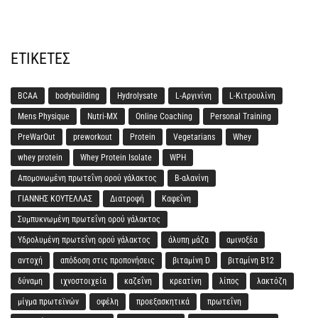
ΕΤΙΚΈΤΕΣ
BCAA
bodybuilding
Hydrolysate
L-Αργινίνη
L-Κιτρουλίνη
Mens Physique
Nutri-MX
Online Coaching
Personal Training
PreWarOut
preworkout
Protein
Vegetarians
Whey
whey protein
Whey Protein Isolate
WPH
Απομονωμένη πρωτεΐνη ορού γάλακτος
Β-αλανίνη
ΓΙΑΝΝΗΣ ΚΟΥΤΕΛΛΑΣ
Διατροφή
Καφεΐνη
Συμπυκνωμένη πρωτεΐνη ορού γάλακτος
Υδρολυμένη πρωτεΐνη ορού γάλακτος
άλυπη μάζα
αμινοξέα
αντοχή
απόδοση στις προπονήσεις
βιταμίνη D
βιταμίνη Β12
δύναμη
ιχνοστοιχεία
καζεΐνη
κρεατίνη
λίπος
λακτόζη
μίγμα πρωτεϊνών
οφέλη
προεξασκητικά
πρωτεΐνη