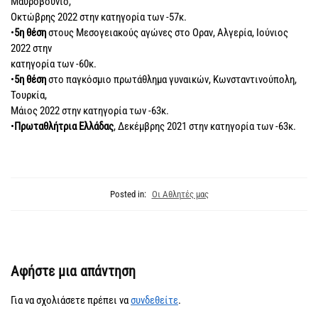
Μαυροβούνιο,
Οκτώβρης 2022 στην κατηγορία των -57κ.
•
5η θέση
στους Μεσογειακούς αγώνες στο Οραν, Αλγερία, Ιούνιος
2022 στην
κατηγορία των -60κ.
•
5η θέση
στο παγκόσμιο πρωτάθλημα γυναικών, Κωνσταντινούπολη,
Τουρκία,
Μάιος 2022 στην κατηγορία των -63κ.
•
Πρωταθλήτρια Ελλάδας
, Δεκέμβρης 2021 στην κατηγορία των -63κ.
Posted in:
Οι Αθλητές μας
Αφήστε μια απάντηση
Για να σχολιάσετε πρέπει να
συνδεθείτε
.