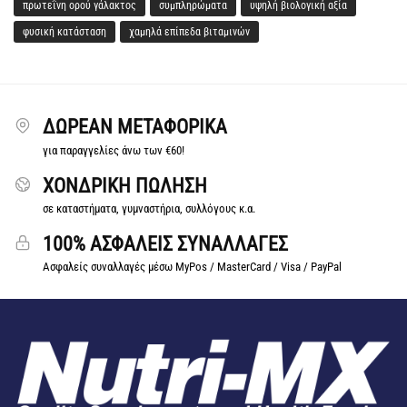
πρωτεΐνη ορού γάλακτος
συμπληρώματα
υψηλή βιολογική αξία
φυσική κατάσταση
χαμηλά επίπεδα βιταμινών
ΔΩΡΕΆΝ ΜΕΤΑΦΟΡΙΚΆ
για παραγγελίες άνω των €60!
ΧΟΝΔΡΙΚΗ ΠΩΛΗΣΗ
σε καταστήματα, γυμναστήρια, συλλόγους κ.α.
100% ΑΣΦΑΛΕΙΣ ΣΥΝΑΛΛΑΓΕΣ
Ασφαλείς συναλλαγές μέσω MyPos / MasterCard / Visa / PayPal