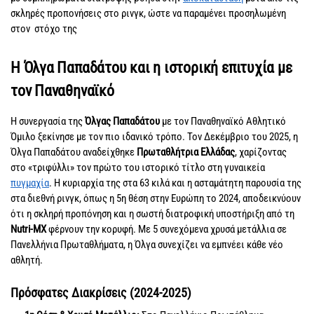
σκληρές προπονήσεις στο ρινγκ, ώστε να παραμένει προσηλωμένη
στον στόχο της
Η Όλγα Παπαδάτου και η ιστορική επιτυχία με
τον Παναθηναϊκό
Η συνεργασία της
Όλγας Παπαδάτου
με τον Παναθηναϊκό Αθλητικό
Όμιλο ξεκίνησε με τον πιο ιδανικό τρόπο. Τον Δεκέμβριο του 2025, η
Όλγα Παπαδάτου αναδείχθηκε
Πρωταθλήτρια Ελλάδας
, χαρίζοντας
στο «τριφύλλι» τον πρώτο του ιστορικό τίτλο στη γυναικεία
πυγμαχία
. Η κυριαρχία της στα 63 κιλά και η ασταμάτητη παρουσία της
στα διεθνή ρινγκ, όπως η 5η θέση στην Ευρώπη το 2024, αποδεικνύουν
ότι η σκληρή προπόνηση και η σωστή διατροφική υποστήριξη από τη
Nutri-MX
φέρνουν την κορυφή. Με 5 συνεχόμενα χρυσά μετάλλια σε
Πανελλήνια Πρωταθλήματα, η Όλγα συνεχίζει να εμπνέει κάθε νέο
αθλητή.
Πρόσφατες Διακρίσεις (2024-2025)